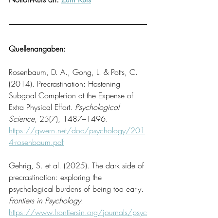
Quellenangaben:
Rosenbaum, D. A., Gong, L. & Potts, C. 
(2014). Precrastination: Hastening 
Subgoal Completion at the Expense of 
Extra Physical Effort. 
Psychological 
Science
, 25(7), 1487–1496. 
https://gwern.net/doc/psychology/201
4-rosenbaum.pdf
Gehrig, S. et al. (2025). The dark side of 
precrastination: exploring the 
psychological burdens of being too early. 
Frontiers in Psychology
. 
https://www.frontiersin.org/journals/psyc