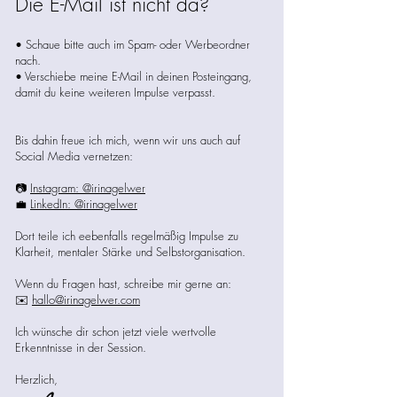
Die E-Mail ist nicht da?
• Schaue bitte auch im Spam- oder Werbeordner
nach.
• Verschiebe meine E-Mail in deinen Posteingang,
damit du keine weiteren Impulse verpasst.
Bis dahin freue ich mich, wenn wir uns auch auf
Social Media vernetzen:
📷
Instagram: @irinagelwer
💼
LinkedIn: @irinagelwer
Dort teile ich eebenfalls regelmäßig Impulse zu
Klarheit, mentaler Stärke und Selbstorganisation.
Wenn du Fragen hast, schreibe mir gerne an:
✉️
hallo@irinagelwer.com
Ich wünsche dir schon jetzt viele wertvolle
Erkenntnisse in der Session.
Herzlich,