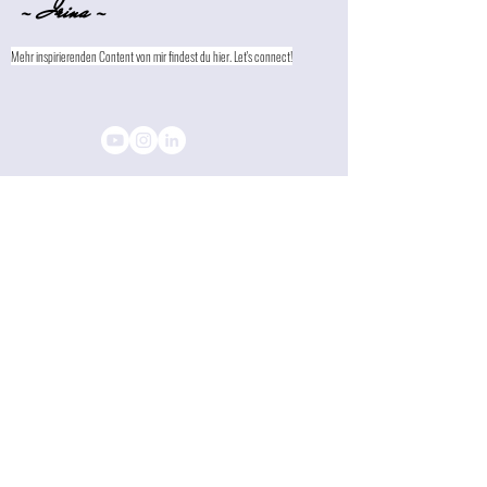
- Irina -
Mehr inspirierenden Content von mir findest du hier. Let's connect!
Kontakt
Impressum
Datenschutz
© 2026 Irina Gelwer Coaching
Gratis Klarheits-Session ansehen
Let's connect!