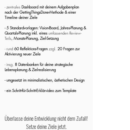
- zentrales
Dashboard mit deinem
Aufgabenplan
nach der GettingThingsDone-Methode & einer
Timeline deiner Ziele
- 5 Standardvorlagen: Vision-Board, Jahres-Planung &
Quartals-Planung inkl. eines
umfassenden Review-
Teils
, Monats-Planung, Ziel-Setzung
- rund
60 Reflektions-Fragen
zzgl.
20 Fragen zur
Aktivierung neuer Ziele
- insg.
8 Datenbanken für deine strategische
Lebensplanung & Zielrealisierung
- umgesetzt im minimalistischen, ästhetischen Design
- ein Schritt-für-Schritt-Erklärvideo zum Template
Überlasse deine Entwicklung nicht dem Zufall!
Setze deine Ziele jetzt.