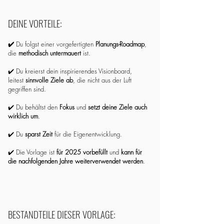
DEINE VORTEILE:
✔️
Du folgst einer vorgefertigten
Planungs-Roadmap
,
die
methodisch untermauert
ist.
✔️ Du kreierst dein inspirierendes Visionboard,
leitest
sinnvolle Ziele ab
, die nicht aus der Luft
gegriffen sind.
✔️ Du behältst den
Fokus
und
setzt deine Ziele auch
wirklich um
.
✔️ Du
sparst Zeit
für die Eigenentwicklung.
✔️ Die Vorlage ist
für 2025 vorbefüllt
und
kann für
die nachfolgenden Jahre weiterverwendet werden
.
BESTANDTEILE DIESER VORLAGE: